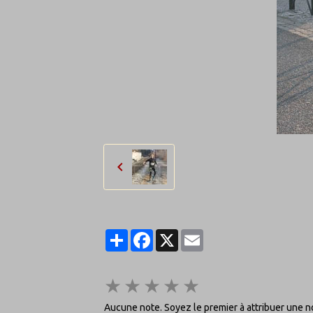
Partager
Facebook
X
Email
★
★
★
★
★
Aucune note. Soyez le premier à attribuer une no