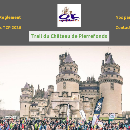
Règlement
Nos pa
ès TCP 2026
Contac
Trail du Château de Pierrefonds