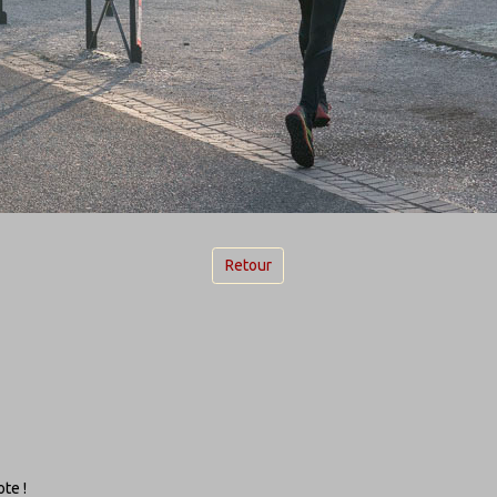
Retour
te !