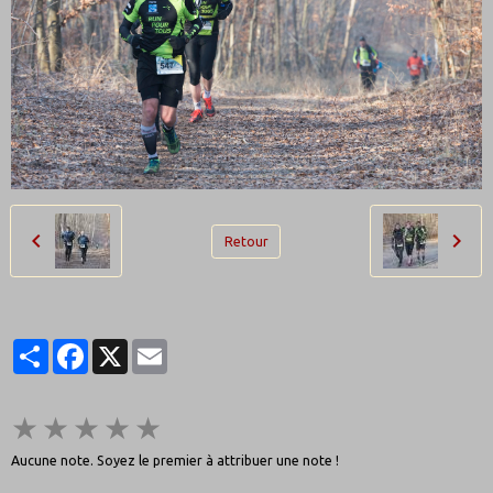
Retour
Partager
Facebook
X
Email
★
★
★
★
★
Aucune note. Soyez le premier à attribuer une note !