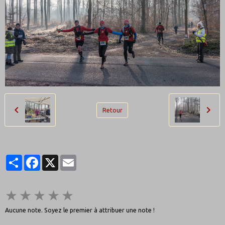
Retour
Partager
Facebook
X
Email
★
★
★
★
★
Aucune note. Soyez le premier à attribuer une note !