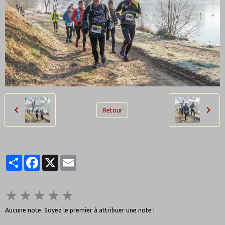
Retour
Partager
Facebook
X
Email
★
★
★
★
★
Aucune note. Soyez le premier à attribuer une note !