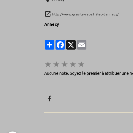
http://www.gravity-race.fr/lac-dannecy/
Annecy
Partager
Facebook
X
Email
★
★
★
★
★
Aucune note. Soyez le premier à attribuer une no