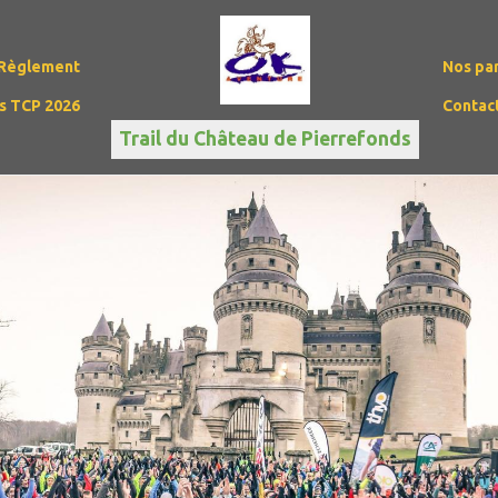
Règlement
Nos pa
ès TCP 2026
Contac
Trail du Château de Pierrefonds